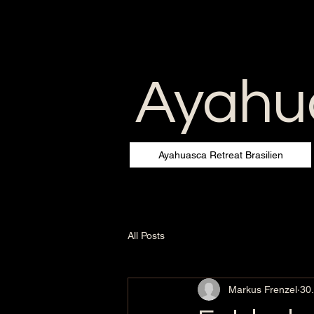
Ayahua
Ayahuasca Retreat Brasilien
All Posts
Markus Frenzel
30