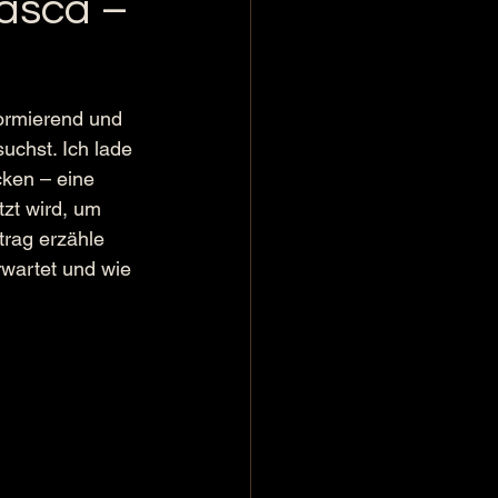
asca –
formierend und 
uchst. Ich lade 
ken – eine 
zt wird, um 
trag erzähle 
wartet und wie 