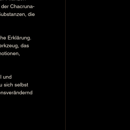
n der Chacruna-
Substanzen, die 
che Erklärung. 
erkzeug, das 
motionen, 
l und 
 sich selbst 
bensverändernd 