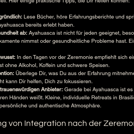
ll. Hier einige praktische Tipps, die Dir helfen können:
gründlich:
 Lese Bücher, höre Erfahrungsberichte und spri
yahuasca bereits erlebt haben.
undheit ab:
 Ayahuasca ist nicht für jeden geeignet, be
amente nimmst oder gesundheitliche Probleme hast. Ei
wusst:
 In den Tagen vor der Zeremonie empfiehlt sich ein
st ohne Alkohol, Koffein und schwere Speisen.
ntion:
 Überlege Dir, was Du aus der Erfahrung mitnehm
ht kann Dir helfen, Dich zu fokussieren.
trauenswürdigen Anbieter:
 Gerade bei Ayahuasca ist es 
ren Händen weißt. Kleine, individuelle Retreats in Brasili
persönliche und authentische Atmosphäre.
g von Integration nach der Zeremo