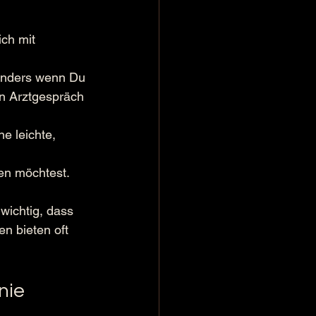
ch mit 
sonders wenn Du 
n Arztgespräch 
e leichte, 
en möchtest. 
wichtig, dass 
en bieten oft 
nie