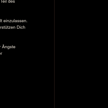
eil des 
t einzulassen. 
stützen Dich 
r Ängste 
r 