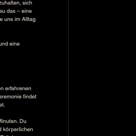
zuhalten, sich 
au das – eine 
 uns im Alltag 
und eine 
n erfahrenen 
eremonie findet 
et.
inuten. Du 
d körperlichen 