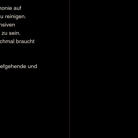
monie auf 
u reinigen.
nsiven 
 zu sein.
nchmal braucht 
tiefgehende und 