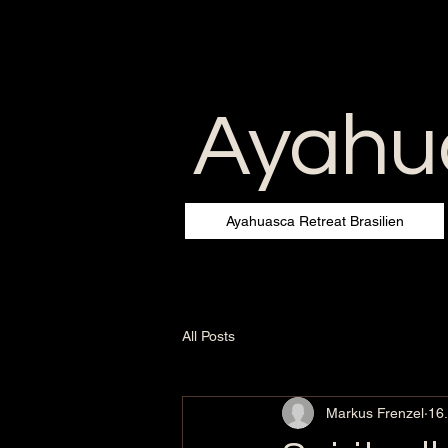
Ayahua
Ayahuasca Retreat Brasilien
All Posts
Markus Frenzel
16.