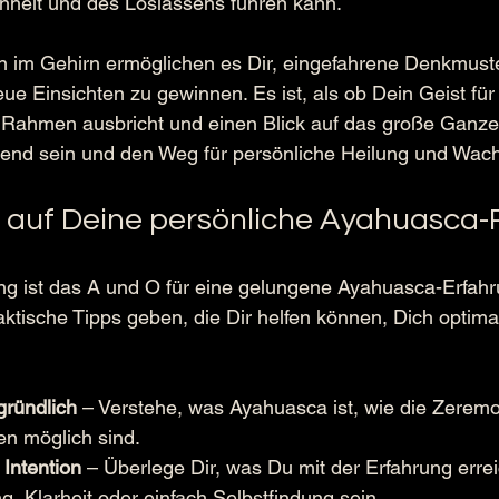
nheit und des Loslassens führen kann.
 im Gehirn ermöglichen es Dir, eingefahrene Denkmuste
e Einsichten zu gewinnen. Es ist, als ob Dein Geist fü
ahmen ausbricht und einen Blick auf das große Ganze 
iend sein und den Weg für persönliche Heilung und Wac
 auf Deine persönliche Ayahuasca-
ng ist das A und O für eine gelungene Ayahuasca-Erfahru
aktische Tipps geben, die Dir helfen können, Dich optima
:
gründlich
 – Verstehe, was Ayahuasca ist, wie die Zeremo
n möglich sind.
 Intention
 – Überlege Dir, was Du mit der Erfahrung erre
, Klarheit oder einfach Selbstfindung sein.