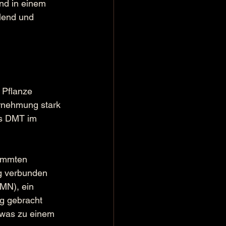
nd in einem 
ilend und 
 Pflanze 
hrnehmung stark 
as DMT im 
timmten 
g verbunden 
MN), ein 
g gebracht 
 was zu einem 