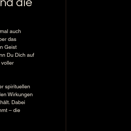
nd die
hmal auch 
ber das 
en Geist 
nn Du Dich auf 
voller 
 spirituellen 
den Wirkungen 
hält. Dabei 
mt – die 