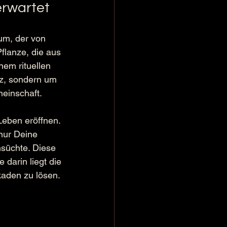
erwartet
um, der von 
flanze, die aus 
em rituellen 
z, sondern um 
meinschaft.
Leben eröffnen. 
 nur Deine 
süchte. Diese 
darin liegt die 
kaden zu lösen.