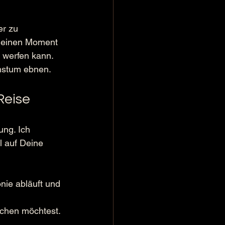
r zu 
r einen Moment 
werfen kann. 
hstum ebnen.
Reise
ng. Ich 
l auf Deine 
nie abläuft und 
ichen möchtest. 