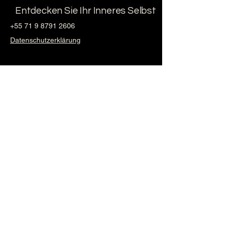
Entdecken Sie Ihr Inneres Selbst
+55 71 9 8791 2606
Datenschutzerklärung
ayahuascabrazilsalvador@gmail.com
@AYAHUASCA_RETREAT_BRAZIL
MM Brasil Servicos de Tourismo ME
Salvador da Bahia, Vila de Abrantes,
Camaçari - Bahia, Brasilien