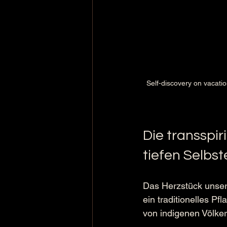
Self-discovery on vacatio
Die transspir
tiefen Selbs
Das Herzstück unsere
ein traditionelles P
von indigenen Völkern