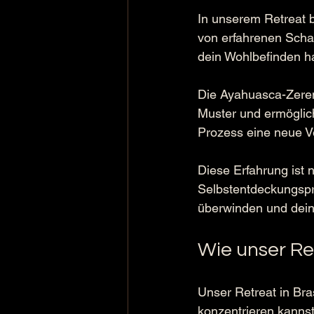
In unserem Retreat b
von erfahrenen Scham
dein Wohlbefinden ha
Die Ayahuasca-Zerem
Muster und ermöglich
Prozess eine neue Ve
Diese Erfahrung ist n
Selbstentdeckungspro
überwinden und dein
Wie unser Ret
Unser Retreat in Bras
konzentrieren kannst