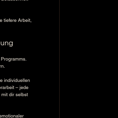
tiefere Arbeit, 
nung
s Programms. 
rn.
 individuellen 
arbeit – jede 
it dir selbst 
emotionaler 