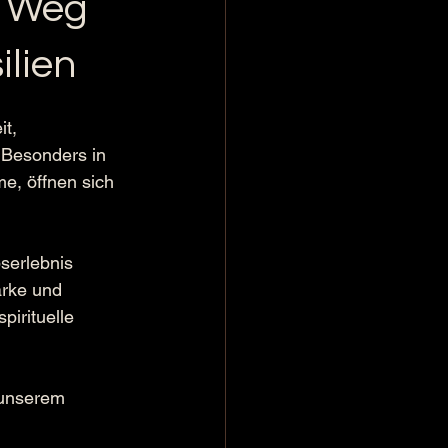
n Weg
ilien
t, 
 Besonders in 
, öffnen sich 
serlebnis 
rke und 
irituelle 
 unserem 