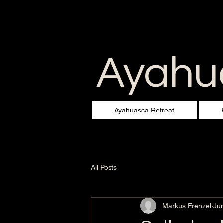
Ayahua
Ayahuasca Retreat
All Posts
Markus Frenzel
Ju