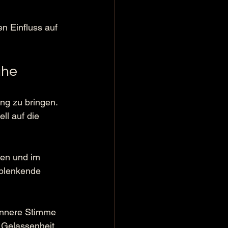
n Einfluss auf 
uhe
ng zu bringen. 
ll auf die 
en und im 
ablenkende 
innere Stimme 
 Gelassenheit 