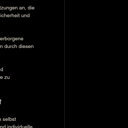
tzungen an, die 
icherheit und 
verborgene 
en durch diesen 
nd 
e zu 
t
 selbst 
d individuelle 