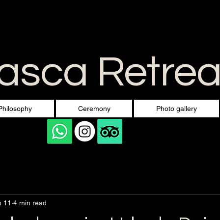
sca Retreat
Philosophy
Ceremony
Photo gallery
n 11
4 min read