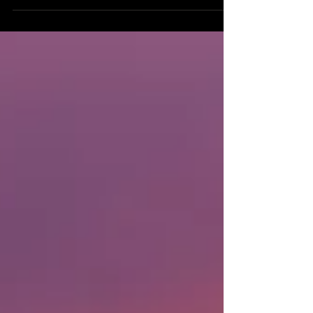
The longing for deep self-knowledge is leading
more and more people away from the stressful
everyday life to places that allow for genuine
retreat and healing. If you are ready to discover
your personality on a completely new level, a life-
changing experience awaits you in Brazil. Away
from mass tourism, the Ayahuasca Retreat Brazil
in Salvador da Bahia offers the perfect, safe
setting for your spiritual journey. Transformation im
Paradies: Dein Weg zur Persönlichkeitsfindung