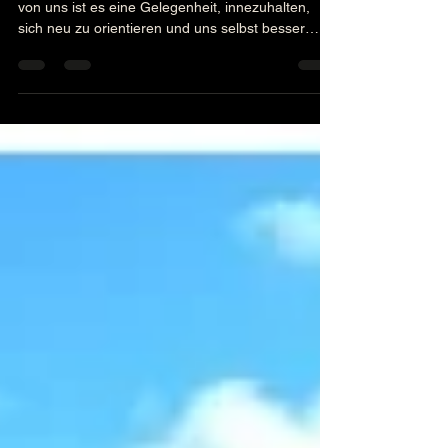
Urlaub ist mehr als nur Entspannung. Für viele
von uns ist es eine Gelegenheit, innezuhalten,
sich neu zu orientieren und uns selbst besser
kennenzulernen. Besonders in einer Umgebung
wie dem tropischen Brasilien, umgeben von Natur
und Wärme, öffnen sich Räume für persönliches
Wachstum und innere Ruhe. Ich möchte dich auf
eine Reise mitnehmen, die weit über das typische
Urlaubserlebnis hinausgeht. Es geht um
Selbstentdeckung, das Aufdecken deiner inneren
Stärke und Heilung. Y